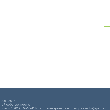
006 - 2017
ной собственности.
ну +7 (901) 546-66-41 Или по электронной почте dpslavenka@yandex.ru