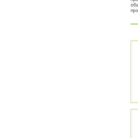
общ
про