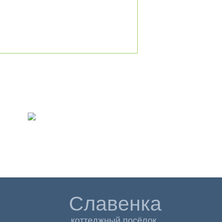
Славенка
коттеджный посёлок