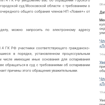
 181.4 ГК РФ уведомляю Вас об обращении Горского
08 
 городской суд Московской области с требованием о
еочередного общего собрания членов НП «Ловия+» от
Дат
Мес
кул
окр
елу, можно запросить по электронному адресу
ули
Чл
«Л
81.4 ГК РФ участники соответствующего гражданско-
вшиеся в порядке, установленном процессуальным
14 
том числе имеющие иные основания для оспаривания
Уве
ве обращаться в суд с требованиями об оспаривании
при
знает причины этого обращения уважительными.
общ
Чл
«Л
19 
Уве
при