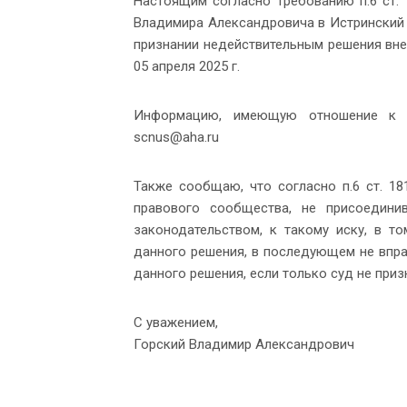
Настоящим согласно требованию п.6 ст.
Владимира Александровича в Истринский
признании недействительным решения вн
05 апреля 2025 г.
Информацию, имеющую отношение к д
scnus@aha.ru
Также сообщаю, что согласно п.6 ст. 1
правового сообщества, не присоедини
законодательством, к такому иску, в 
данного решения, в последующем не впра
данного решения, если только суд не при
С уважением,
Горский Владимир Александрович