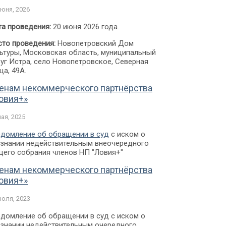
июня, 2026
а проведения:
20 июня 2026 года.
то проведения:
Новопетровский Дом
ьтуры, Московская область, муниципальный
уг Истра, село Новопетровское, Северная
ца, 49А.
енам некоммерческого партнёрства
овия+»
мая, 2025
домление об обращении в суд
с иском о
знании недействительным внеочередного
его собрания членов НП "Ловия+"
енам некоммерческого партнёрства
овия+»
июля, 2023
домление об обращении в суд с иском о
знании недействительным очередного