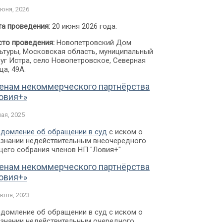
июня, 2026
а проведения:
20 июня 2026 года.
то проведения:
Новопетровский Дом
ьтуры, Московская область, муниципальный
уг Истра, село Новопетровское, Северная
ца, 49А.
енам некоммерческого партнёрства
овия+»
мая, 2025
домление об обращении в суд
с иском о
знании недействительным внеочередного
его собрания членов НП "Ловия+"
енам некоммерческого партнёрства
овия+»
июля, 2023
домление об обращении в суд с иском о
знании недействительным очередного