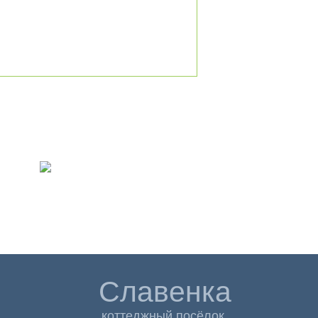
Славенка
коттеджный посёлок