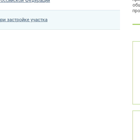
Российской Федерации
общ
про
ри застройке участка