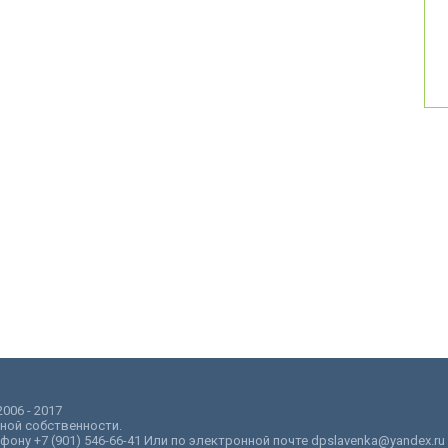
006 - 2017
ной собственности.
ну +7 (901) 546-66-41 Или по электронной почте dpslavenka@yandex.ru