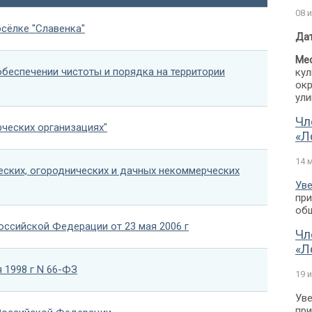
08 
сёлке "Славенка"
Дат
Мес
беспечении чистоты и порядка на территории
кул
окр
ули
Чл
ческих организациях"
«Л
14 
ских, огороднических и дачных некоммерческих
Уве
при
общ
оссийской Федерации от 23 мая 2006 г
Чл
«Л
 1998 г N 66-ФЗ
19 
Уве
при