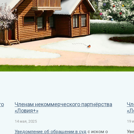
го
Членам некоммерческого партнёрства
Чл
«Ловия+»
«Л
14 мая, 2025
19 
Уведомление об обращении в суд
с иском о
Уве