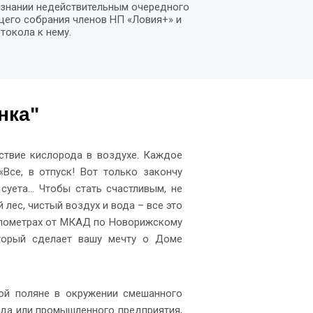
знании недействительным очередного
его собрания членов НП «Ловия+» и
токола к нему.
нка"
тствие кислорода в воздухе. Каждое
Все, в отпуск! Вот только закончу
 суета… Чтобы стать счастливым, не
 лес, чистый воздух и вода – все это
километрах от МКАД по Новорижскому
торый сделает вашу мечту о Доме
ной поляне в окружении смешанного
вода или промышленного предприятия,