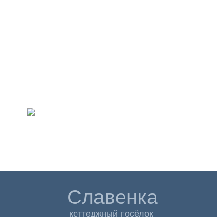
Славенка
коттеджный посёлок