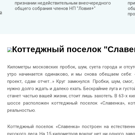
признании недействительным внеочередного
при
общего собрания членов НП "Ловия+"
общ
й
про
Коттеджный поселок "Славе
Километры московских пробок, шум, суета города и отсу
утро начинается одинаково, и мы снова обещаем себе: «
проект, сдам отчет…» Круг замкнулся. Пробки, шум, смог,
нужно долго ждать и далеко ехать. Бескрайние луга и густой
станет частью вашей жизни, стоит лишь захотеть. В 63-х 
шоссе расположен коттеджный поселок «Славенка», ко
реальностью.
Коттеджный поселок «Славенка» построен на естествен
русского леса. На 15 километров вокруг нет ни одного за