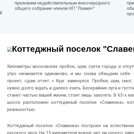
признании недействительным внеочередного
при
общего собрания членов НП "Ловия+"
общ
й
про
Коттеджный поселок "Славе
Километры московских пробок, шум, суета города и отсу
утро начинается одинаково, и мы снова обещаем себе: «
проект, сдам отчет…» Круг замкнулся. Пробки, шум, смог,
нужно долго ждать и далеко ехать. Бескрайние луга и густой
станет частью вашей жизни, стоит лишь захотеть. В 63-х 
шоссе расположен коттеджный поселок «Славенка», ко
реальностью.
Коттеджный поселок «Славенка» построен на естествен
русского леса. На 15 километров вокруг нет ни одного за